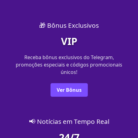
🎁 Bônus Exclusivos
VIP
Receba bônus exclusivos do Telegram,
promoções especiais e códigos promocionais
únicos!
Ver Bônus
📢 Notícias em Tempo Real
24/7