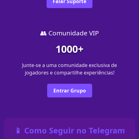
Falar Suporte
👥 Comunidade VIP
1000+
Junte-se a uma comunidade exclusiva de
jogadores e compartilhe experiências!
Entrar Grupo
📱 Como Seguir no Telegram