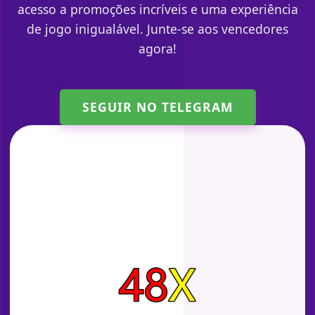
acesso a promoções incríveis e uma experiência
de jogo inigualável. Junte-se aos vencedores
agora!
SEGUIR NO TELEGRAM