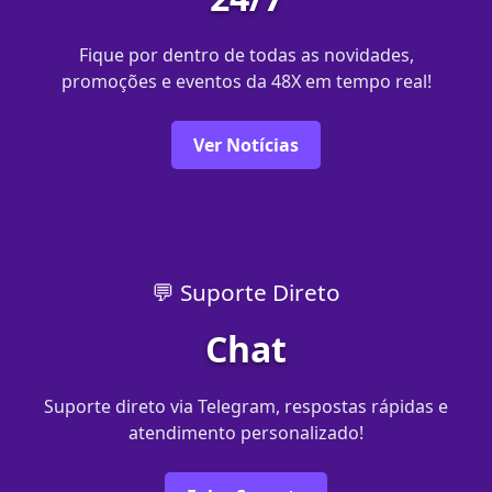
Fique por dentro de todas as novidades,
promoções e eventos da 48X em tempo real!
Ver Notícias
💬 Suporte Direto
Chat
Suporte direto via Telegram, respostas rápidas e
atendimento personalizado!