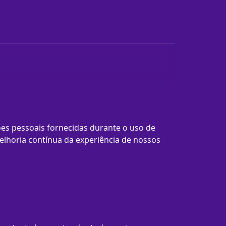
es pessoais fornecidas durante o uso de
elhoria contínua da experiência de nossos