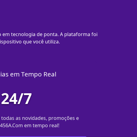
 em tecnologia de ponta. A plataforma foi
positivo que você utiliza.
cias em Tempo Real
24/7
e todas as novidades, promoções e
 456A.Com em tempo real!