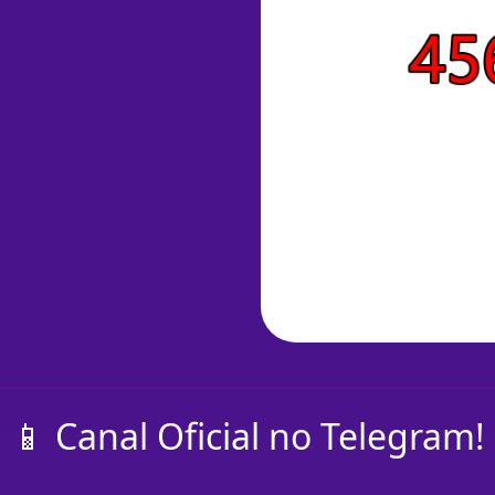
📱 Canal Oficial no Telegram!