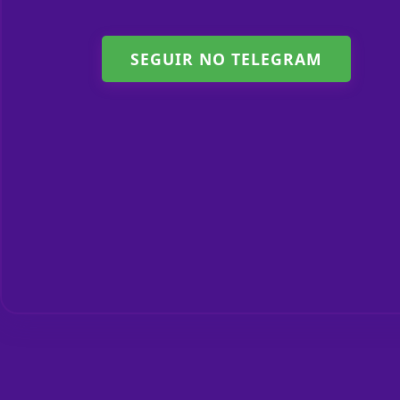
SEGUIR NO TELEGRAM