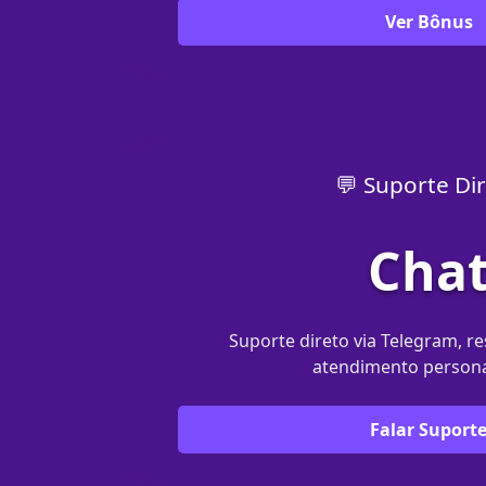
Ver Bônus
💬 Suporte Di
Cha
Suporte direto via Telegram, r
atendimento persona
Falar Suport