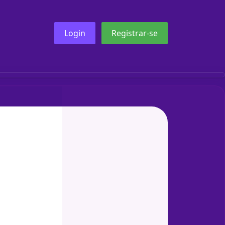
Login
Registrar-se