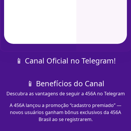
📱 Canal Oficial no Telegram!
📱 Benefícios do Canal
Descubra as vantagens de seguir a 456A no Telegram
A 456A lançou a promoção “cadastro premiado” —
novos usuários ganham bônus exclusivos da 456A
Brasil ao se registrarem.