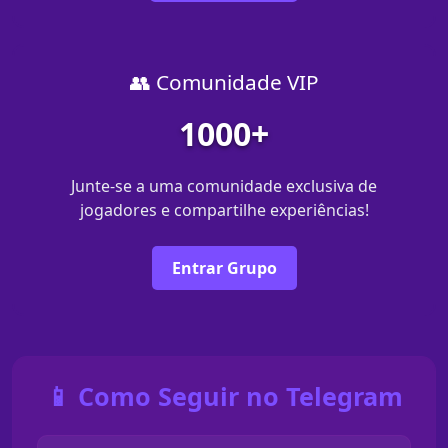
👥 Comunidade VIP
1000+
Junte-se a uma comunidade exclusiva de
jogadores e compartilhe experiências!
Entrar Grupo
📱 Como Seguir no Telegram