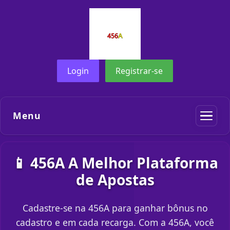
Login
Registrar-se
Menu
📱 456A A Melhor Plataforma
de Apostas
Cadastre-se na 456A para ganhar bônus no
cadastro e em cada recarga. Com a 456A, você