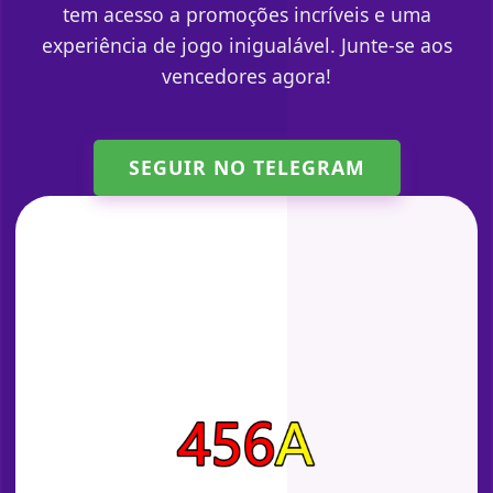
tem acesso a promoções incríveis e uma
experiência de jogo inigualável. Junte-se aos
vencedores agora!
SEGUIR NO TELEGRAM