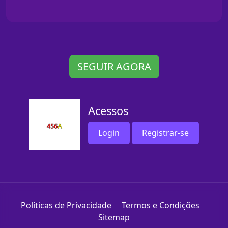
SEGUIR AGORA
Acessos
Login
Registrar-se
Políticas de Privacidade
Termos e Condições
Sitemap