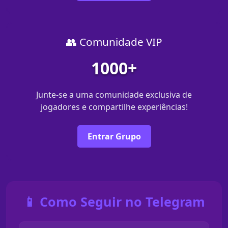
👥 Comunidade VIP
1000+
Junte-se a uma comunidade exclusiva de
jogadores e compartilhe experiências!
Entrar Grupo
📱 Como Seguir no Telegram