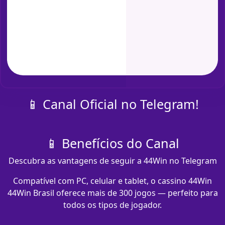
📱 Canal Oficial no Telegram!
📱 Benefícios do Canal
Descubra as vantagens de seguir a 44Win no Telegram
Compatível com PC, celular e tablet, o cassino 44Win
44Win Brasil oferece mais de 300 jogos — perfeito para
todos os tipos de jogador.