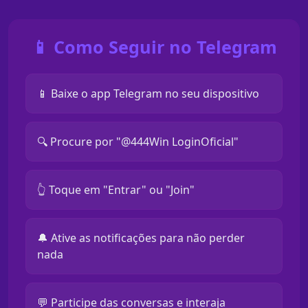
📱 Como Seguir no Telegram
📱 Baixe o app Telegram no seu dispositivo
🔍 Procure por "@444Win LoginOficial"
👆 Toque em "Entrar" ou "Join"
🔔 Ative as notificações para não perder
nada
💬 Participe das conversas e interaja