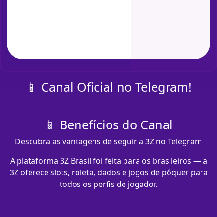
📱 Canal Oficial no Telegram!
📱 Benefícios do Canal
Descubra as vantagens de seguir a 3Z no Telegram
A plataforma 3Z Brasil foi feita para os brasileiros — a
3Z oferece slots, roleta, dados e jogos de pôquer para
todos os perfis de jogador.