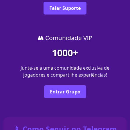
Falar Suporte
👥 Comunidade VIP
1000+
Junte-se a uma comunidade exclusiva de
jogadores e compartilhe experiências!
Entrar Grupo
📱 Como Seguir no Telegram