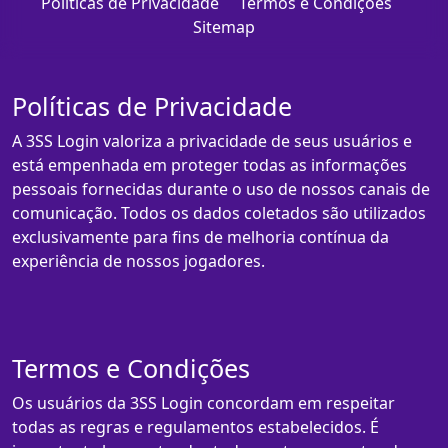
Políticas de Privacidade
Termos e Condições
Sitemap
Políticas de Privacidade
A 3SS Login valoriza a privacidade de seus usuários e
está empenhada em proteger todas as informações
pessoais fornecidas durante o uso de nossos canais de
comunicação. Todos os dados coletados são utilizados
exclusivamente para fins de melhoria contínua da
experiência de nossos jogadores.
Termos e Condições
Os usuários da 3SS Login concordam em respeitar
todas as regras e regulamentos estabelecidos. É