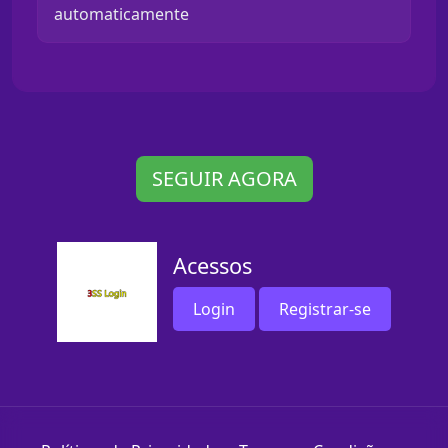
automaticamente
SEGUIR AGORA
Acessos
Login
Registrar-se