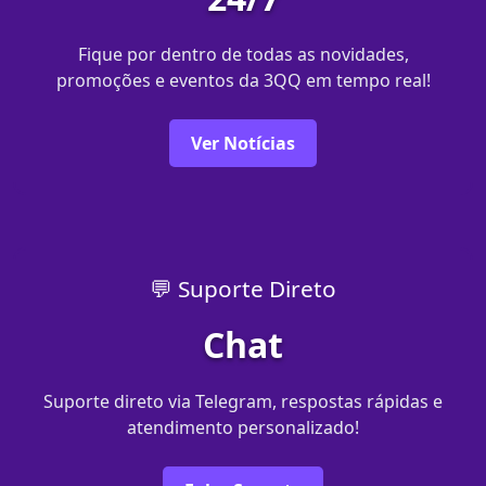
Fique por dentro de todas as novidades,
promoções e eventos da 3QQ em tempo real!
Ver Notícias
💬 Suporte Direto
Chat
Suporte direto via Telegram, respostas rápidas e
atendimento personalizado!