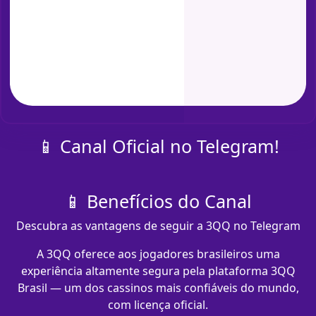
📱 Canal Oficial no Telegram!
📱 Benefícios do Canal
Descubra as vantagens de seguir a 3QQ no Telegram
A 3QQ oferece aos jogadores brasileiros uma
experiência altamente segura pela plataforma 3QQ
Brasil — um dos cassinos mais confiáveis do mundo,
com licença oficial.