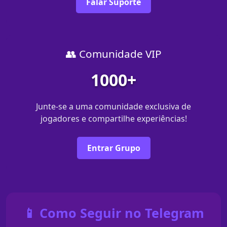
Falar Suporte
👥 Comunidade VIP
1000+
Junte-se a uma comunidade exclusiva de
jogadores e compartilhe experiências!
Entrar Grupo
📱 Como Seguir no Telegram