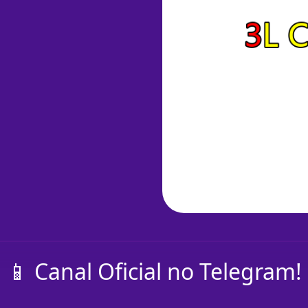
📱 Canal Oficial no Telegram!