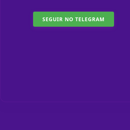
SEGUIR NO TELEGRAM