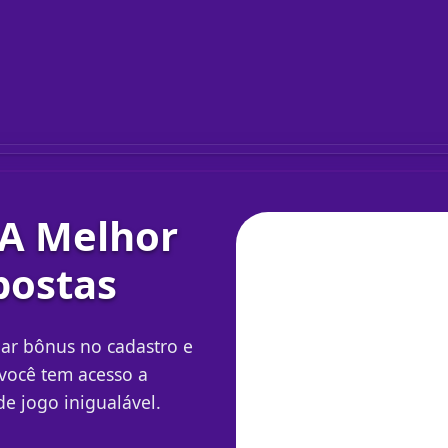
A Melhor
postas
ar bônus no cadastro e
você tem acesso a
e jogo inigualável.