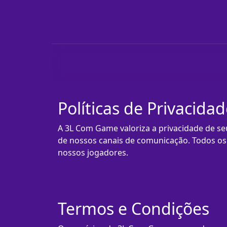
Políticas de Privacida
A 3L Com Game valoriza a privacidade de s
de nossos canais de comunicação. Todos os 
nossos jogadores.
Termos e Condições