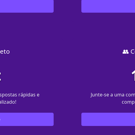
reto
👥 
t
espostas rápidas e
Junte-se a uma com
lizado!
compa
e