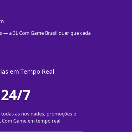
am
s — a 3L Com Game Brasil quer que cada
cias em Tempo Real
24/7
e todas as novidades, promoções e
L Com Game em tempo real!