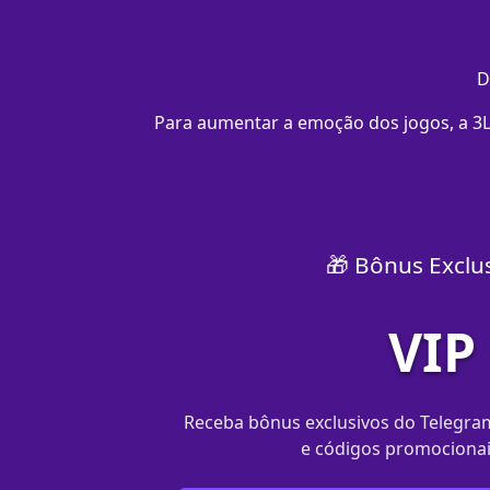
D
Para aumentar a emoção dos jogos, a 3
🎁 Bônus Exclu
VIP
Receba bônus exclusivos do Telegra
e códigos promocionai