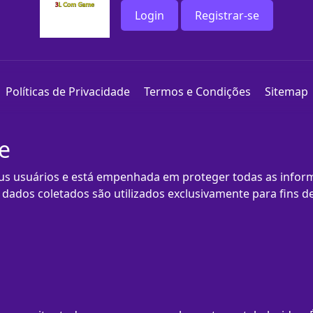
Login
Registrar-se
Políticas de Privacidade
Termos e Condições
Sitemap
de
eus usuários e está empenhada em proteger todas as infor
dados coletados são utilizados exclusivamente para fins d