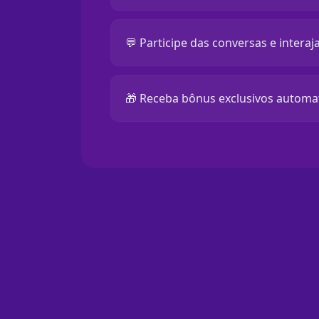
💬 Participe das conversas e interaj
🎁 Receba bônus exclusivos autom