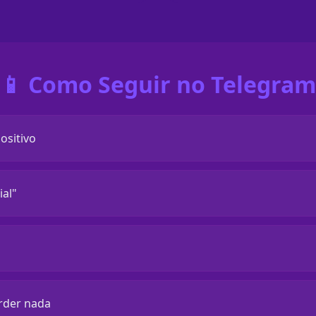
📱 Como Seguir no Telegram
ositivo
al"
erder nada