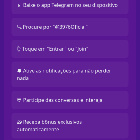
📱 Baixe o app Telegram no seu dispositivo
🔍 Procure por "@3976Oficial"
👆 Toque em "Entrar" ou "Join"
🔔 Ative as notificações para não perder
nada
💬 Participe das conversas e interaja
🎁 Receba bônus exclusivos
automaticamente