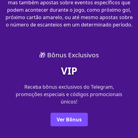
mas também apostas sobre eventos específicos que
podem acontecer durante o jogo, como próximo gol,
próximo cartão amarelo, ou até mesmo apostas sobre
o número de escanteios em um determinado período.
🎁 Bônus Exclusivos
VIP
Receba bônus exclusivos do Telegram,
promoções especiais e códigos promocionais
únicos!
Ver Bônus