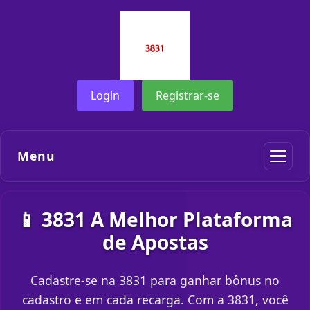
Login
Registrar-se
Menu
📱 3831 A Melhor Plataforma
de Apostas
Cadastre-se na 3831 para ganhar bônus no
cadastro e em cada recarga. Com a 3831, você