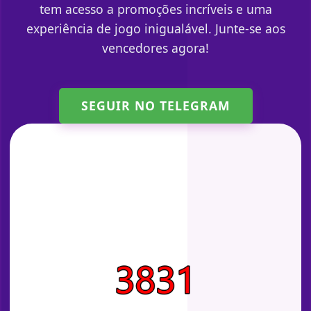
tem acesso a promoções incríveis e uma
experiência de jogo inigualável. Junte-se aos
vencedores agora!
SEGUIR NO TELEGRAM