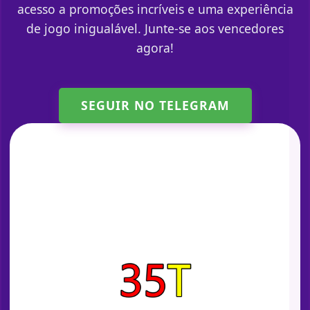
acesso a promoções incríveis e uma experiência
de jogo inigualável. Junte-se aos vencedores
agora!
SEGUIR NO TELEGRAM