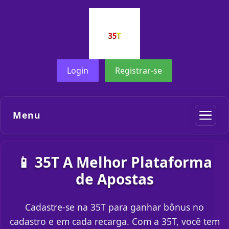
Login
Registrar-se
Menu
📱 35T A Melhor Plataforma
de Apostas
Cadastre-se na 35T para ganhar bônus no
cadastro e em cada recarga. Com a 35T, você tem