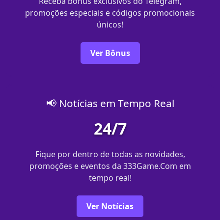
Receba bônus exclusivos do Telegram,
promoções especiais e códigos promocionais
únicos!
Ver Bônus
📢 Notícias em Tempo Real
24/7
Fique por dentro de todas as novidades,
promoções e eventos da 333Game.Com em
tempo real!
Ver Notícias