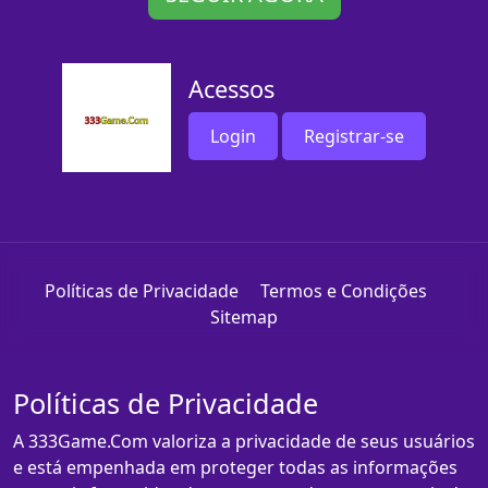
Acessos
Login
Registrar-se
Políticas de Privacidade
Termos e Condições
Sitemap
Políticas de Privacidade
A 333Game.Com valoriza a privacidade de seus usuários
e está empenhada em proteger todas as informações