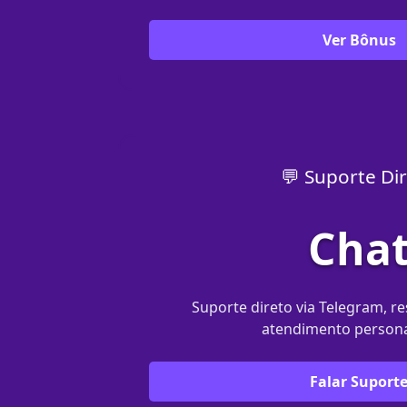
Ver Bônus
💬 Suporte Di
Cha
Suporte direto via Telegram, r
atendimento persona
Falar Suport