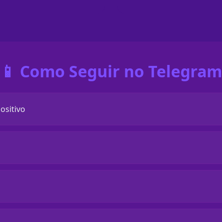
📱 Como Seguir no Telegram
ositivo