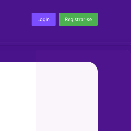
Login
Registrar-se