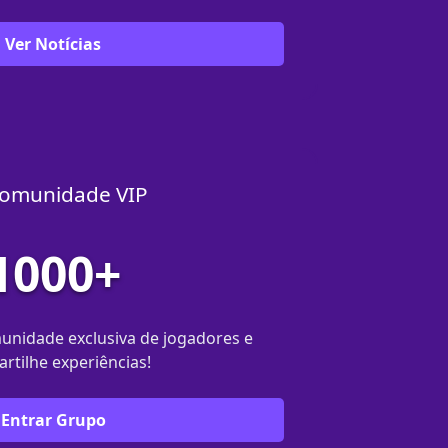
Ver Notícias
Comunidade VIP
1000+
unidade exclusiva de jogadores e
rtilhe experiências!
Entrar Grupo