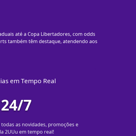
aduais até a Copa Libertadores, com odds
Sports também têm destaque, atendendo aos
cias em Tempo Real
24/7
e todas as novidades, promoções e
da 2UUu em tempo real!