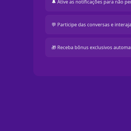
🔔 Ative as notificações para não p
💬 Participe das conversas e interaj
🎁 Receba bônus exclusivos autom