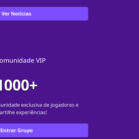
Ver Notícias
Comunidade VIP
1000+
unidade exclusiva de jogadores e
rtilhe experiências!
Entrar Grupo