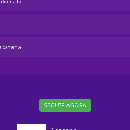
erder nada
a
aticamente
SEGUIR AGORA