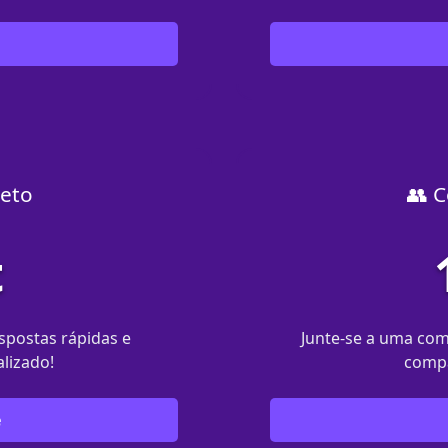
reto
👥 
t
espostas rápidas e
Junte-se a uma com
lizado!
compa
e