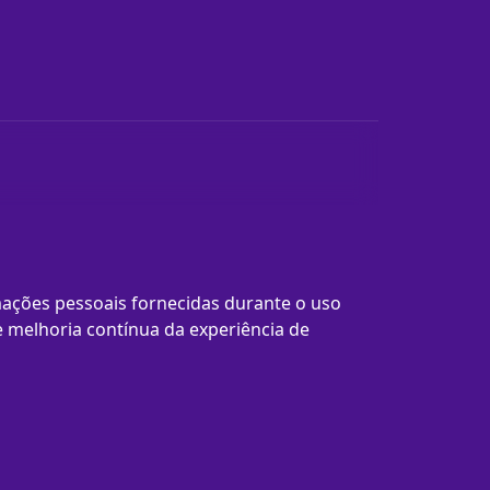
mações pessoais fornecidas durante o uso
e melhoria contínua da experiência de