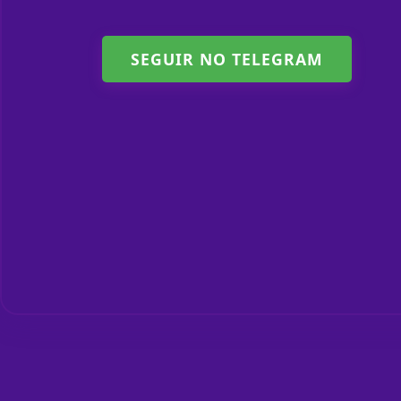
SEGUIR NO TELEGRAM