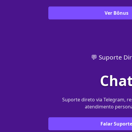
Ver Bônus
💬 Suporte Di
Cha
Suporte direto via Telegram, r
atendimento persona
Falar Suport