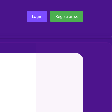
Login
Registrar-se