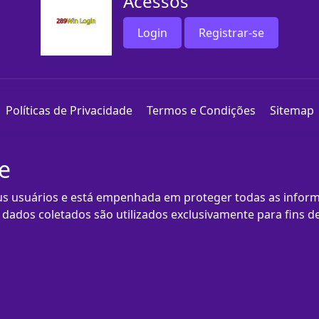
Acessos
Login
Registrar-se
Políticas de Privacidade
Termos e Condições
Sitemap
de
eus usuários e está empenhada em proteger todas as infor
dados coletados são utilizados exclusivamente para fins d