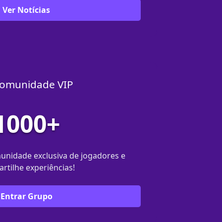
Ver Notícias
Comunidade VIP
1000+
unidade exclusiva de jogadores e
rtilhe experiências!
Entrar Grupo