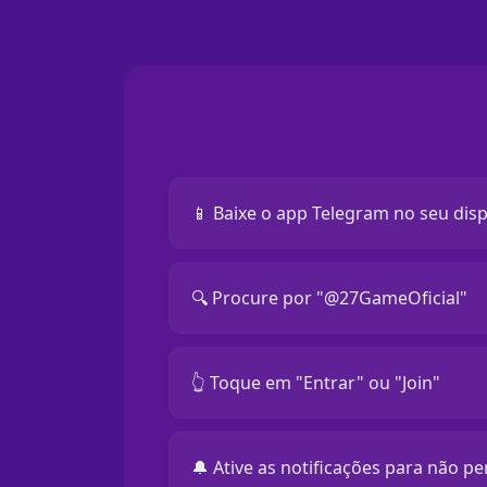
📱 Baixe o app Telegram no seu disp
🔍 Procure por "@27GameOficial"
👆 Toque em "Entrar" ou "Join"
🔔 Ative as notificações para não p