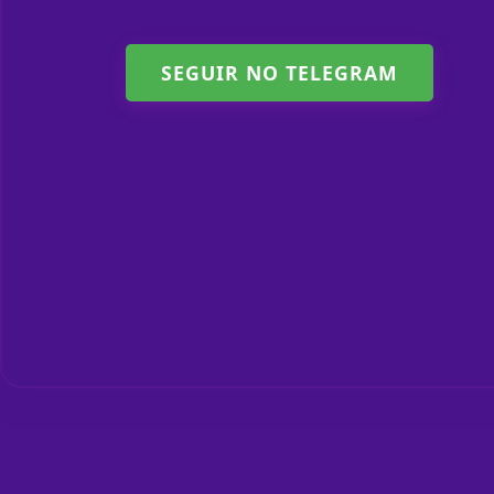
SEGUIR NO TELEGRAM