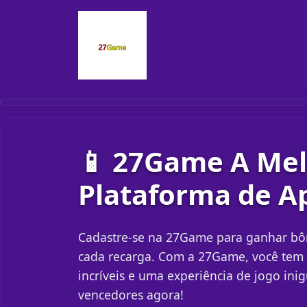
📱 27Game A Me
Plataforma de A
Cadastre-se na 27Game para ganhar bô
cada recarga. Com a 27Game, você tem
incríveis e uma experiência de jogo inig
vencedores agora!