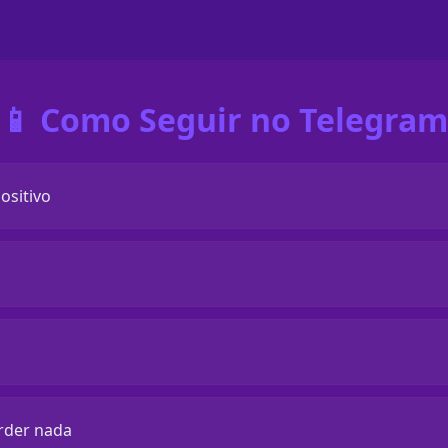
📱 Como Seguir no Telegram
ositivo
erder nada