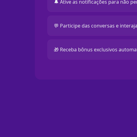
🔔 Ative as notificações para não p
💬 Participe das conversas e interaj
🎁 Receba bônus exclusivos autom