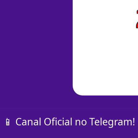
📱 Canal Oficial no Telegram!