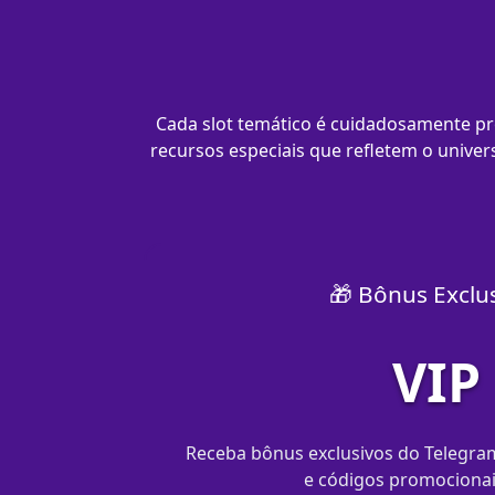
Cada slot temático é cuidadosamente pro
recursos especiais que refletem o unive
🎁 Bônus Exclu
VIP
Receba bônus exclusivos do Telegra
e códigos promocionai