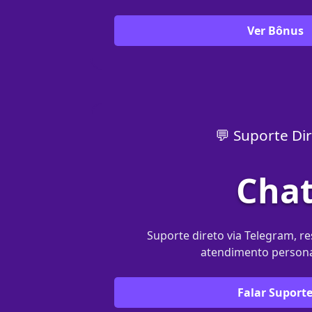
Ver Bônus
💬 Suporte Di
Cha
Suporte direto via Telegram, r
atendimento persona
Falar Suport