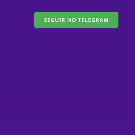
SEGUIR NO TELEGRAM