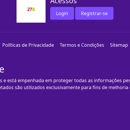
Acessos
Login
Registrar-se
Políticas de Privacidade
Termos e Condições
Sitemap
de
ios e está empenhada em proteger todas as informações pe
tados são utilizados exclusivamente para fins de melhoria