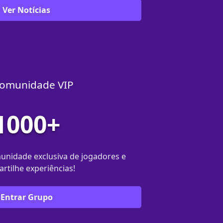
Ver Notícias
Comunidade VIP
1000+
unidade exclusiva de jogadores e
rtilhe experiências!
Entrar Grupo