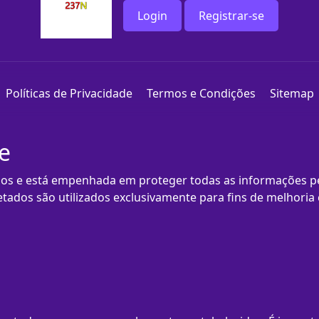
Login
Registrar-se
Políticas de Privacidade
Termos e Condições
Sitemap
de
rios e está empenhada em proteger todas as informações p
tados são utilizados exclusivamente para fins de melhoria