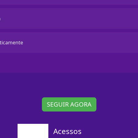
a
aticamente
SEGUIR AGORA
Acessos