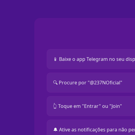
📱 Baixe o app Telegram no seu disp
🔍 Procure por "@237NOficial"
👆 Toque em "Entrar" ou "Join"
🔔 Ative as notificações para não p