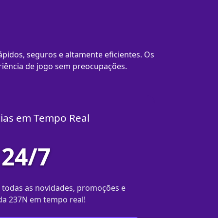
idos, seguros e altamente eficientes. Os
riência de jogo sem preocupações.
cias em Tempo Real
24/7
e todas as novidades, promoções e
da 237N em tempo real!