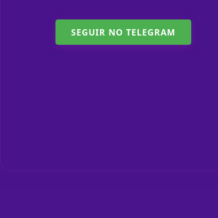
SEGUIR NO TELEGRAM