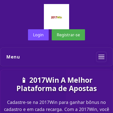
Login
Registrar-se
Menu
📱 2017Win A Melhor
Plataforma de Apostas
Cadastre-se na 2017Win para ganhar bônus no
cadastro e em cada recarga. Com a 2017Win, você