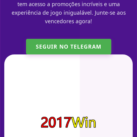
tem acesso a promoções incríveis e uma
experiência de jogo inigualável. Junte-se aos
vencedores agora!
SEGUIR NO TELEGRAM