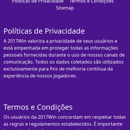
Políticas de Privacidade
Termos e Condições
Sitemap
Políticas de Privacidade
A 2017Win valoriza a privacidade de seus usuários e
está empenhada em proteger todas as informações
pessoais fornecidas durante o uso de nossos canais de
comunicação. Todos os dados coletados são utilizados
exclusivamente para fins de melhoria contínua da
experiência de nossos jogadores.
Termos e Condições
Os usuários da 2017Win concordam em respeitar todas
as regras e regulamentos estabelecidos. É importante