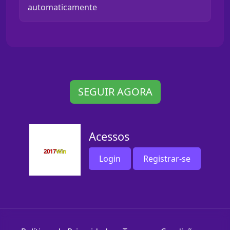
automaticamente
SEGUIR AGORA
Acessos
Login
Registrar-se