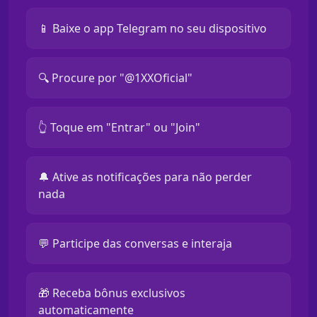
📱 Baixe o app Telegram no seu dispositivo
🔍 Procure por "@1XXOficial"
👆 Toque em "Entrar" ou "Join"
🔔 Ative as notificações para não perder
nada
💬 Participe das conversas e interaja
🎁 Receba bônus exclusivos
automaticamente