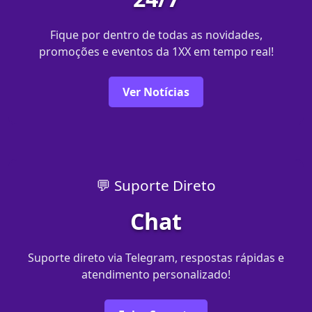
Fique por dentro de todas as novidades,
promoções e eventos da 1XX em tempo real!
Ver Notícias
💬 Suporte Direto
Chat
Suporte direto via Telegram, respostas rápidas e
atendimento personalizado!