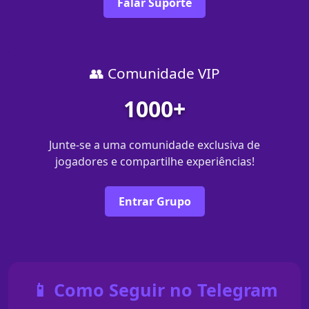
Falar Suporte
👥 Comunidade VIP
1000+
Junte-se a uma comunidade exclusiva de
jogadores e compartilhe experiências!
Entrar Grupo
📱 Como Seguir no Telegram