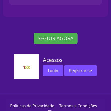
SEGUIR AGORA
Acessos
Login
Registrar-se
Políticas de Privacidade
Termos e Condições