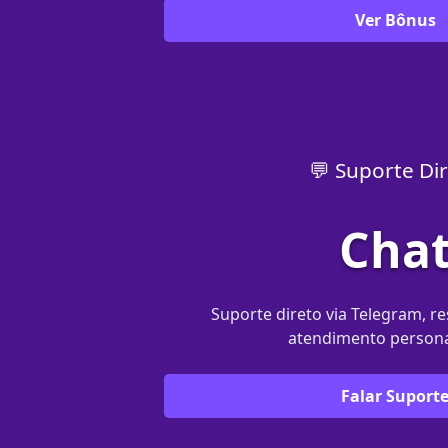
Ver Bônus
💬 Suporte Di
Cha
Suporte direto via Telegram, r
atendimento persona
Falar Suport