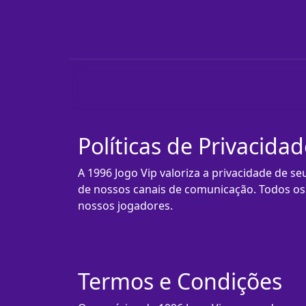
Políticas de Privacida
A 1996 Jogo Vip valoriza a privacidade de 
de nossos canais de comunicação. Todos os 
nossos jogadores.
Termos e Condições