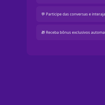
💬 Participe das conversas e interaj
🎁 Receba bônus exclusivos autom