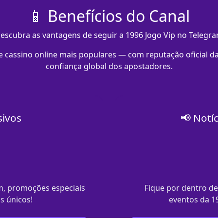
📱 Benefícios do Canal
escubra as vantagens de seguir a 1996 Jogo Vip no Telegr
 cassino online mais populares — com reputação oficial da 1
confiança global dos apostadores.
sivos
📢 Notí
m, promoções especiais
Fique por dentro d
s únicos!
eventos da 1