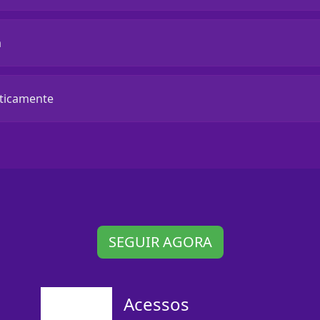
a
aticamente
SEGUIR AGORA
Acessos