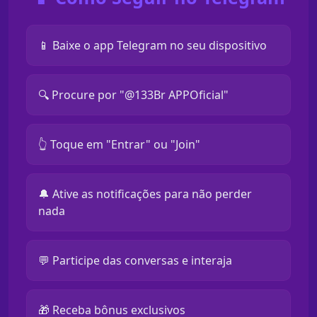
📱 Baixe o app Telegram no seu dispositivo
🔍 Procure por "@133Br APPOficial"
👆 Toque em "Entrar" ou "Join"
🔔 Ative as notificações para não perder
nada
💬 Participe das conversas e interaja
🎁 Receba bônus exclusivos