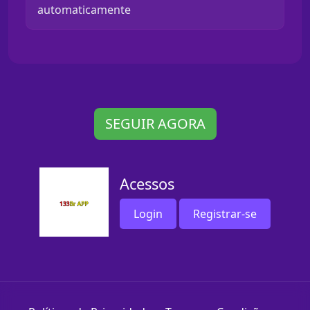
automaticamente
SEGUIR AGORA
Acessos
Login
Registrar-se