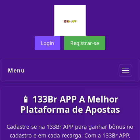
Login
Registrar-se
Menu
📱 133Br APP A Melhor
Plataforma de Apostas
Cadastre-se na 133Br APP para ganhar bônus no
cadastro e em cada recarga. Com a 133Br APP,