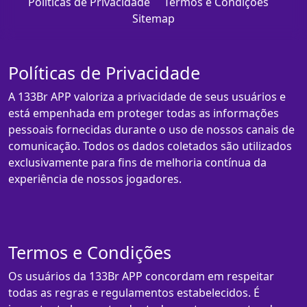
Políticas de Privacidade
Termos e Condições
Sitemap
Políticas de Privacidade
A 133Br APP valoriza a privacidade de seus usuários e
está empenhada em proteger todas as informações
pessoais fornecidas durante o uso de nossos canais de
comunicação. Todos os dados coletados são utilizados
exclusivamente para fins de melhoria contínua da
experiência de nossos jogadores.
Termos e Condições
Os usuários da 133Br APP concordam em respeitar
todas as regras e regulamentos estabelecidos. É