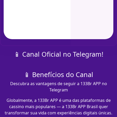
📱 Canal Oficial no Telegram!
📱 Benefícios do Canal
Descubra as vantagens de seguir a 133Br APP no
Telegram
Globalmente, a 133Br APP é uma das plataformas de
cassino mais populares — a 133Br APP Brasil quer
transformar sua vida com experiências digitais únicas.