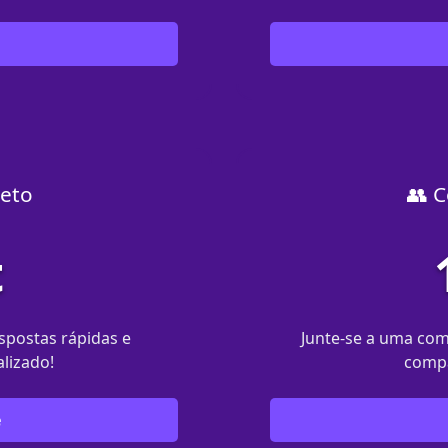
reto
👥 
t
espostas rápidas e
Junte-se a uma com
lizado!
compa
e