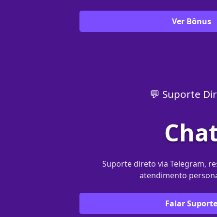
Ver Bônus
💬 Suporte Di
Cha
Suporte direto via Telegram, r
atendimento persona
Falar Suport