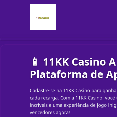
📱 11KK Casino 
Plataforma de A
Cadastre-se na 11KK Casino para ganha
cada recarga. Com a 11KK Casino, você
incríveis e uma experiência de jogo inig
vencedores agora!