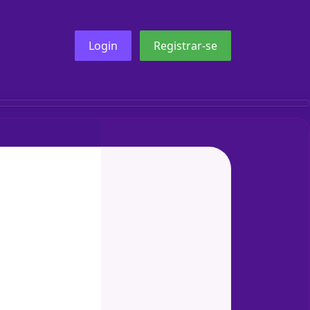
Login
Registrar-se