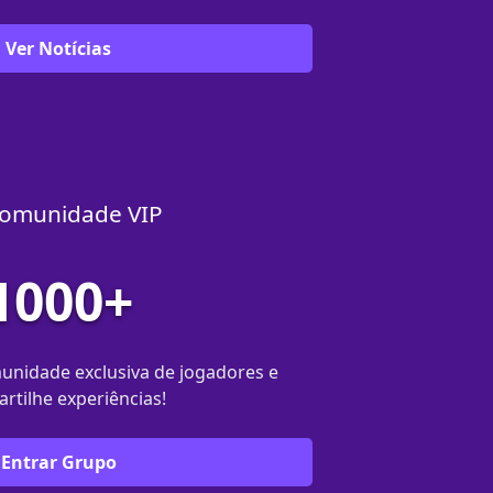
Ver Notícias
Comunidade VIP
1000+
unidade exclusiva de jogadores e
rtilhe experiências!
Entrar Grupo