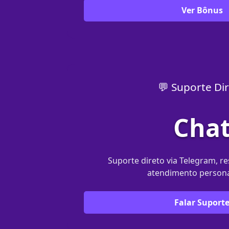
Ver Bônus
💬 Suporte Di
Cha
Suporte direto via Telegram, r
atendimento persona
Falar Suport