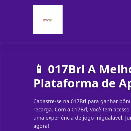
📱 017Brl A Melh
Plataforma de A
Cadastre-se na 017Brl para ganhar bôn
recarga. Com a 017Brl, você tem acesso 
uma experiência de jogo inigualável. J
agora!