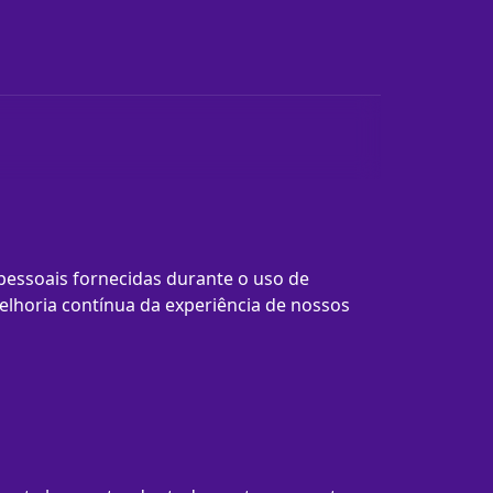
pessoais fornecidas durante o uso de
elhoria contínua da experiência de nossos