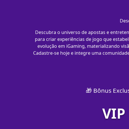
Des
Descubra o universo de apostas e entrete
para criar experiências de jogo que estab
evolução em iGaming, materializando vis
Cadastre-se hoje e integre uma comunidade
🎁 Bônus Exclu
VIP