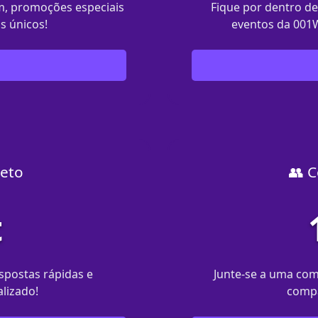
m, promoções especiais
Fique por dentro d
s únicos!
eventos da 001W
reto
👥 
t
espostas rápidas e
Junte-se a uma com
lizado!
compa