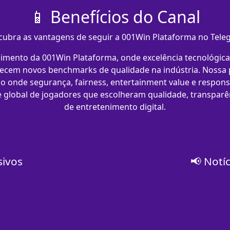
📱 Benefícios do Canal
cubra as vantagens de seguir a 001Win Plataforma no Tele
nimento da 001Win Plataforma, onde excelência tecnológic
elecem novos benchmarks de qualidade na indústria. Nossa 
ão onde segurança, fairness, entertainment value e respo
 global de jogadores que escolheram qualidade, transparên
de entretenimento digital.
sivos
📢 Notí