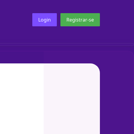
Login
Registrar-se