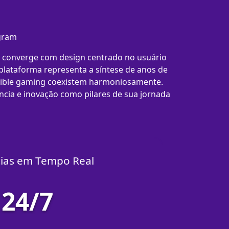
gram
a converge com design centrado no usuário
plataforma representa a síntese de anos de
nsible gaming coexistem harmoniosamente.
cia e inovação como pilares de sua jornada
cias em Tempo Real
24/7