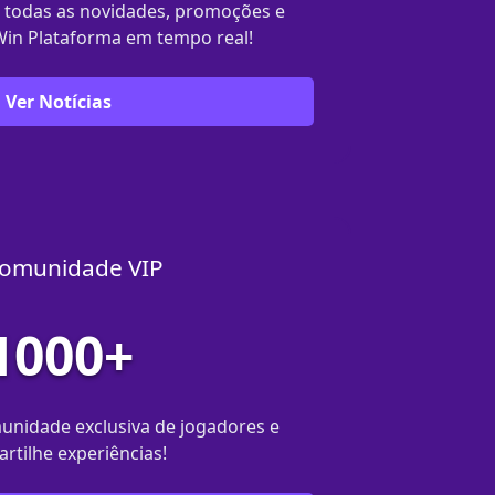
e todas as novidades, promoções e
in Plataforma em tempo real!
Ver Notícias
Comunidade VIP
1000+
unidade exclusiva de jogadores e
rtilhe experiências!