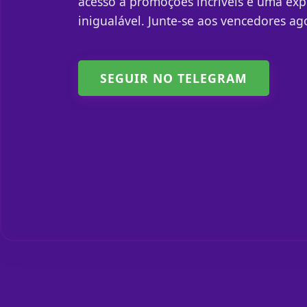
acesso a promoções incríveis e uma exp
inigualável. Junte-se aos vencedores ag
SEGUIR NO TELEGRAM