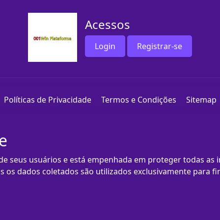
Acessos
Login
Registrar-se
Políticas de Privacidade
Termos e Condições
Sitemap
de
 de seus usuários e está empenhada em proteger todas as 
 os dados coletados são utilizados exclusivamente para fi