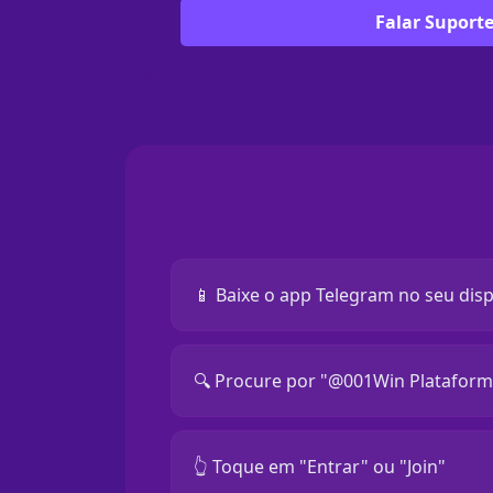
Falar Suport
📱 Baixe o app Telegram no seu disp
🔍 Procure por "@001Win Plataforma
👆 Toque em "Entrar" ou "Join"